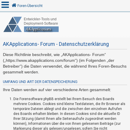
Foren-Übersicht
A
n
AKApplications- Forum - Datenschutzerklärung
m
e
Diese Richtlinie beschreibt, wie „AKApplications- Forum“
l
(„https://www.akapplications.com/forum“) (im Folgenden „der
d
Betreiber“) die Daten verwendet, die während Ihres Foren-Besuchs
e
gesammelt werden.
n
UMFANG UND ART DER DATENSPEICHERUNG
Ihre Daten werden auf vier verschiedene Arten gesammelt:
R
Die Forensoftware phpBB erstellt bei Ihrem Besuch des Boards
mehrere Cookies. Cookies sind kleine Textdateien, die Ihr Browser als
e
temporäre Dateien ablegt und die zwischen den einzelnen Aufrufen
g
des Boards erhalten bleiben. In diesen Cookies sind die aktuelle ID
i
Ihrer Sitzung (damit Ihnen alle Seitenaufrufe zugeordnet werden
können), Informationen über die von Ihnen gelesenen Beiträge (zur
s
Markierung dieser als gelesen/ungelesen; sofern Sie nicht