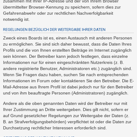
zusammen mit Ihrer IP-Adresse und der von Ihrem Browser
h
übermittelter Browser-Kennung zu speichern, sofern dies zur
e
Gefahrenabwehr oder zur rechtlichen Nachverfolgbarkeit
m
notwendig ist.
e
REGELUNGEN BEZÜGLICH DER WEITERGABE IHRER DATEN
n
Zweck eines Boards ist es, einen Austausch mit anderen Personen
zu ermöglichen. Sie sind sich daher bewusst, dass die Daten Ihres
Profils und die von Ihnen erstellten Beiträge im Internet zugänglich
S
sein können. Der Betreiber kann jedoch festlegen, dass einzelne
u
Informationen nur für einen eingeschränkten Nutzerkreis (z. B.
c
andere registrierte Benutzer, Administratoren etc.) zugänglich sind.
Wenn Sie Fragen dazu haben, suchen Sie nach entsprechenden
h
Informationen im Forum oder kontaktieren Sie den Betreiber. Die E-
e
Mail-Adresse aus Ihrem Profil ist dabei jedoch nur für den Betreiber
und von ihm beauftragte Personen (Administratoren) zugänglich.
F
Andere als die oben genannten Daten wird der Betreiber nur mit
Ihrer Zustimmung an Dritte weitergeben. Dies gilt nicht, sofern er
A
auf Grund gesetzlicher Regelungen zur Weitergabe der Daten (z.
Q
B. an Strafverfolgungsbehörden) verpflichtet ist oder die Daten zur
Durchsetzung rechtlicher Interessen erforderlich sind.