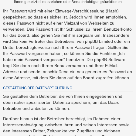
Ihnen gesetzte Lesezeichen oder Benachrichtigungsfunktionen.
t
e
Ihr Passwort wird mit einer Einwege-Verschlüsselung (Hash)
gespeichert, so dass es sicher ist. Jedoch wird Ihnen empfohlen,
t
dieses Passwort nicht auf einer Vielzahl von Webseiten zu
e
verwenden. Das Passwort ist Ihr Schlüssel zu Ihrem Benutzerkonto
T
für das Board, also gehen Sie mit ihm sorgsam um. Insbesondere
h
wird Sie kein Vertreter des Betreibers, von phpBB Limited oder ein
e
Dritter berechtigterweise nach Ihrem Passwort fragen. Sollten Sie
Ihr Passwort vergessen haben, so können Sie die Funktion „Ich
m
habe mein Passwort vergessen“ benutzen. Die phpBB-Software
e
fragt Sie dann nach Ihrem Benutzernamen und Ihrer E-Mail-
n
Adresse und sendet anschließend ein neu generiertes Passwort an
diese Adresse, mit dem Sie dann auf das Board zugreifen können.
GESTATTUNG DER DATENSPEICHERUNG
A
k
Sie gestatten dem Betreiber, die von Ihnen eingegebenen und
oben näher spezifizierten Daten zu speichern, um das Board
t
betreiben und anbieten zu können.
i
v
Darüber hinaus ist der Betreiber berechtigt, im Rahmen einer
Interessenabwägung zwischen Ihren und seinen Interessen sowie
e
den Interessen Dritter, Zeitpunkte von Zugriffen und Aktionen
T