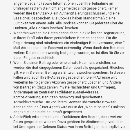
t
angemeldet sind) sowie Informationen über Ihre Teilnahme an
Umfragen (sofern Sie nicht angemeldet sind) gespeichert. Ferner
r
werden Ihre Benutzer-ID, ein Authentifizierungsschlüssel und eine
i
Session-ID gespeichert. Die Cookies haben standardmäßig eine
e
Gültigkeit von einem Jahr. Alle Cookies können Sie jederzeit über die
Funktion „Alle Cookies löschen“ löschen.
r
Weiterhin werden die Daten gespeichert, die Sie bei der Registrierung,
e
in Ihrem Profil oder Ihrem persönlichem Bereich angeben. Für die
Registrierung sind mindestens ein eindeutiger Benutzername, eine E-
n
Mail-Adresse und ein Passwort notwendig. Wenn durch den Betreiber
weitere Daten als notwendig festgelegt wurden, so ist dies für Sie vor
deren Eingabe ersichtlich.
Wenn Sie einen Beitrag oder eine private Nachricht erstellen, so
U
werden die dort eingegebenen Daten ebenfalls gespeichert. Gleiches
n
gilt, wenn Sie einen Beitrag als Entwurf zwischenspeichern. In diesen
b
Fällen wird auch Ihre IP-Adresse gespeichert. Die IP-Adresse wird
weiterhin bei folgenden Aktionen gespeichert: Löschen und Ändern
e
von Beiträgen (dazu zählen Private Nachrichten und Umfragen),
a
Änderungen an zentralen Profildaten (E-Mail-Adresse,
Kontoaktivierung, Benutzer-Passwort) und gescheiterte
n
Anmeldeversuche. Die von Ihrem Browser übermittelte Browser-
t
Kennzeichnung (User Agent) wird nur in der „Wer ist online?“-Funktion
w
angezeigt und nicht dauerhaft gespeichert.
Schließlich erfordern einzelne Funktionen des Boards, dass weitere
o
Daten gespeichert werden. Dazu gehören Ihr Abstimmungsverhalten
r
bei Umfragen, der Gelesen-Status von Ihren Beiträgen oder explizit von