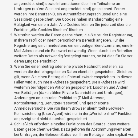
t
angemeldet sind) sowie Informationen über Ihre Teilnahme an
Umfragen (sofern Sie nicht angemeldet sind) gespeichert. Ferner
r
werden Ihre Benutzer-ID, ein Authentifizierungsschlüssel und eine
i
Session-ID gespeichert. Die Cookies haben standardmäßig eine
e
Gültigkeit von einem Jahr. Alle Cookies können Sie jederzeit über die
Funktion „Alle Cookies löschen“ löschen.
r
Weiterhin werden die Daten gespeichert, die Sie bei der Registrierung,
e
in Ihrem Profil oder Ihrem persönlichem Bereich angeben. Für die
Registrierung sind mindestens ein eindeutiger Benutzername, eine E-
n
Mail-Adresse und ein Passwort notwendig. Wenn durch den Betreiber
weitere Daten als notwendig festgelegt wurden, so ist dies für Sie vor
deren Eingabe ersichtlich.
Wenn Sie einen Beitrag oder eine private Nachricht erstellen, so
U
werden die dort eingegebenen Daten ebenfalls gespeichert. Gleiches
n
gilt, wenn Sie einen Beitrag als Entwurf zwischenspeichern. In diesen
b
Fällen wird auch Ihre IP-Adresse gespeichert. Die IP-Adresse wird
weiterhin bei folgenden Aktionen gespeichert: Löschen und Ändern
e
von Beiträgen (dazu zählen Private Nachrichten und Umfragen),
a
Änderungen an zentralen Profildaten (E-Mail-Adresse,
Kontoaktivierung, Benutzer-Passwort) und gescheiterte
n
Anmeldeversuche. Die von Ihrem Browser übermittelte Browser-
t
Kennzeichnung (User Agent) wird nur in der „Wer ist online?“-Funktion
w
angezeigt und nicht dauerhaft gespeichert.
Schließlich erfordern einzelne Funktionen des Boards, dass weitere
o
Daten gespeichert werden. Dazu gehören Ihr Abstimmungsverhalten
r
bei Umfragen, der Gelesen-Status von Ihren Beiträgen oder explizit von