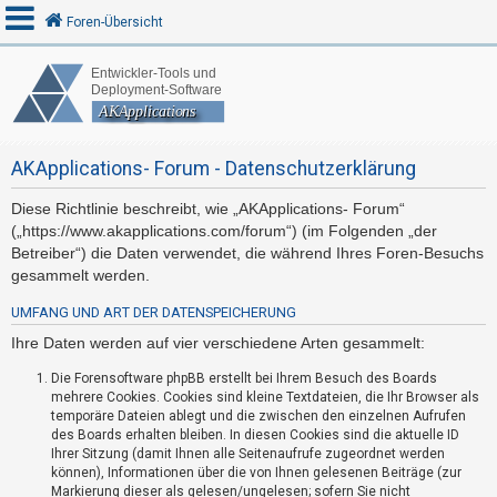
Foren-Übersicht
A
n
AKApplications- Forum - Datenschutzerklärung
m
e
Diese Richtlinie beschreibt, wie „AKApplications- Forum“
l
(„https://www.akapplications.com/forum“) (im Folgenden „der
d
Betreiber“) die Daten verwendet, die während Ihres Foren-Besuchs
e
gesammelt werden.
n
UMFANG UND ART DER DATENSPEICHERUNG
Ihre Daten werden auf vier verschiedene Arten gesammelt:
R
Die Forensoftware phpBB erstellt bei Ihrem Besuch des Boards
mehrere Cookies. Cookies sind kleine Textdateien, die Ihr Browser als
e
temporäre Dateien ablegt und die zwischen den einzelnen Aufrufen
g
des Boards erhalten bleiben. In diesen Cookies sind die aktuelle ID
i
Ihrer Sitzung (damit Ihnen alle Seitenaufrufe zugeordnet werden
können), Informationen über die von Ihnen gelesenen Beiträge (zur
s
Markierung dieser als gelesen/ungelesen; sofern Sie nicht