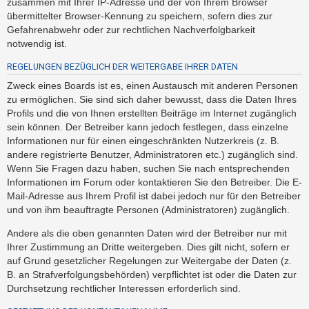
zusammen mit Ihrer IP-Adresse und der von Ihrem Browser
h
übermittelter Browser-Kennung zu speichern, sofern dies zur
e
Gefahrenabwehr oder zur rechtlichen Nachverfolgbarkeit
m
notwendig ist.
e
REGELUNGEN BEZÜGLICH DER WEITERGABE IHRER DATEN
n
Zweck eines Boards ist es, einen Austausch mit anderen Personen
zu ermöglichen. Sie sind sich daher bewusst, dass die Daten Ihres
Profils und die von Ihnen erstellten Beiträge im Internet zugänglich
S
sein können. Der Betreiber kann jedoch festlegen, dass einzelne
u
Informationen nur für einen eingeschränkten Nutzerkreis (z. B.
c
andere registrierte Benutzer, Administratoren etc.) zugänglich sind.
Wenn Sie Fragen dazu haben, suchen Sie nach entsprechenden
h
Informationen im Forum oder kontaktieren Sie den Betreiber. Die E-
e
Mail-Adresse aus Ihrem Profil ist dabei jedoch nur für den Betreiber
und von ihm beauftragte Personen (Administratoren) zugänglich.
F
Andere als die oben genannten Daten wird der Betreiber nur mit
Ihrer Zustimmung an Dritte weitergeben. Dies gilt nicht, sofern er
A
auf Grund gesetzlicher Regelungen zur Weitergabe der Daten (z.
Q
B. an Strafverfolgungsbehörden) verpflichtet ist oder die Daten zur
Durchsetzung rechtlicher Interessen erforderlich sind.