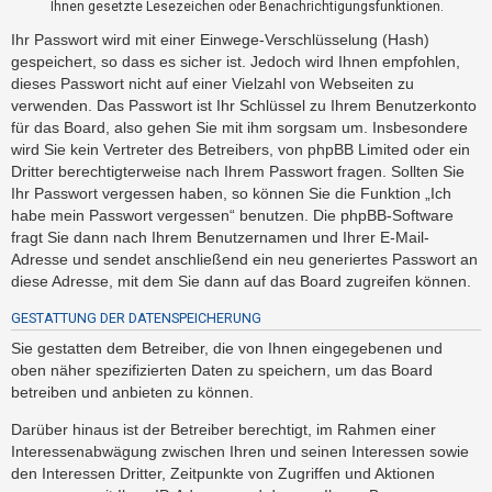
Ihnen gesetzte Lesezeichen oder Benachrichtigungsfunktionen.
t
e
Ihr Passwort wird mit einer Einwege-Verschlüsselung (Hash)
gespeichert, so dass es sicher ist. Jedoch wird Ihnen empfohlen,
t
dieses Passwort nicht auf einer Vielzahl von Webseiten zu
e
verwenden. Das Passwort ist Ihr Schlüssel zu Ihrem Benutzerkonto
T
für das Board, also gehen Sie mit ihm sorgsam um. Insbesondere
h
wird Sie kein Vertreter des Betreibers, von phpBB Limited oder ein
e
Dritter berechtigterweise nach Ihrem Passwort fragen. Sollten Sie
Ihr Passwort vergessen haben, so können Sie die Funktion „Ich
m
habe mein Passwort vergessen“ benutzen. Die phpBB-Software
e
fragt Sie dann nach Ihrem Benutzernamen und Ihrer E-Mail-
n
Adresse und sendet anschließend ein neu generiertes Passwort an
diese Adresse, mit dem Sie dann auf das Board zugreifen können.
GESTATTUNG DER DATENSPEICHERUNG
A
k
Sie gestatten dem Betreiber, die von Ihnen eingegebenen und
oben näher spezifizierten Daten zu speichern, um das Board
t
betreiben und anbieten zu können.
i
v
Darüber hinaus ist der Betreiber berechtigt, im Rahmen einer
Interessenabwägung zwischen Ihren und seinen Interessen sowie
e
den Interessen Dritter, Zeitpunkte von Zugriffen und Aktionen
T