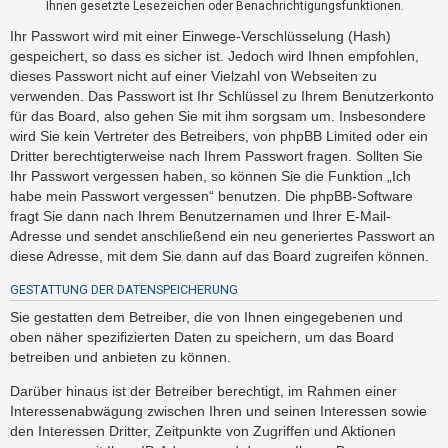
Ihnen gesetzte Lesezeichen oder Benachrichtigungsfunktionen.
t
e
Ihr Passwort wird mit einer Einwege-Verschlüsselung (Hash)
gespeichert, so dass es sicher ist. Jedoch wird Ihnen empfohlen,
t
dieses Passwort nicht auf einer Vielzahl von Webseiten zu
e
verwenden. Das Passwort ist Ihr Schlüssel zu Ihrem Benutzerkonto
T
für das Board, also gehen Sie mit ihm sorgsam um. Insbesondere
h
wird Sie kein Vertreter des Betreibers, von phpBB Limited oder ein
e
Dritter berechtigterweise nach Ihrem Passwort fragen. Sollten Sie
Ihr Passwort vergessen haben, so können Sie die Funktion „Ich
m
habe mein Passwort vergessen“ benutzen. Die phpBB-Software
e
fragt Sie dann nach Ihrem Benutzernamen und Ihrer E-Mail-
n
Adresse und sendet anschließend ein neu generiertes Passwort an
diese Adresse, mit dem Sie dann auf das Board zugreifen können.
GESTATTUNG DER DATENSPEICHERUNG
A
k
Sie gestatten dem Betreiber, die von Ihnen eingegebenen und
oben näher spezifizierten Daten zu speichern, um das Board
t
betreiben und anbieten zu können.
i
v
Darüber hinaus ist der Betreiber berechtigt, im Rahmen einer
Interessenabwägung zwischen Ihren und seinen Interessen sowie
e
den Interessen Dritter, Zeitpunkte von Zugriffen und Aktionen
T