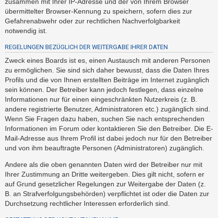
zusammen mit Ihrer IP-Adresse und der von Ihrem Browser
h
übermittelter Browser-Kennung zu speichern, sofern dies zur
e
Gefahrenabwehr oder zur rechtlichen Nachverfolgbarkeit
m
notwendig ist.
e
REGELUNGEN BEZÜGLICH DER WEITERGABE IHRER DATEN
n
Zweck eines Boards ist es, einen Austausch mit anderen Personen
zu ermöglichen. Sie sind sich daher bewusst, dass die Daten Ihres
Profils und die von Ihnen erstellten Beiträge im Internet zugänglich
S
sein können. Der Betreiber kann jedoch festlegen, dass einzelne
u
Informationen nur für einen eingeschränkten Nutzerkreis (z. B.
c
andere registrierte Benutzer, Administratoren etc.) zugänglich sind.
Wenn Sie Fragen dazu haben, suchen Sie nach entsprechenden
h
Informationen im Forum oder kontaktieren Sie den Betreiber. Die E-
e
Mail-Adresse aus Ihrem Profil ist dabei jedoch nur für den Betreiber
und von ihm beauftragte Personen (Administratoren) zugänglich.
F
Andere als die oben genannten Daten wird der Betreiber nur mit
Ihrer Zustimmung an Dritte weitergeben. Dies gilt nicht, sofern er
A
auf Grund gesetzlicher Regelungen zur Weitergabe der Daten (z.
Q
B. an Strafverfolgungsbehörden) verpflichtet ist oder die Daten zur
Durchsetzung rechtlicher Interessen erforderlich sind.