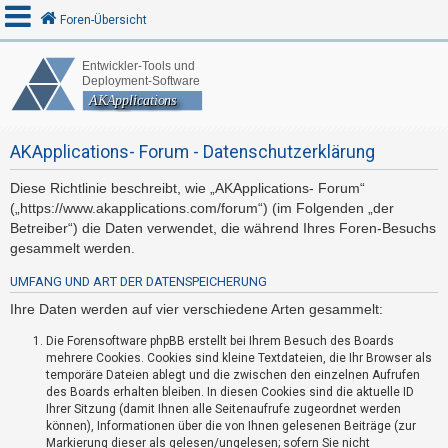
Foren-Übersicht
A
n
AKApplications- Forum - Datenschutzerklärung
m
e
Diese Richtlinie beschreibt, wie „AKApplications- Forum“
l
(„https://www.akapplications.com/forum“) (im Folgenden „der
d
Betreiber“) die Daten verwendet, die während Ihres Foren-Besuchs
e
gesammelt werden.
n
UMFANG UND ART DER DATENSPEICHERUNG
Ihre Daten werden auf vier verschiedene Arten gesammelt:
R
Die Forensoftware phpBB erstellt bei Ihrem Besuch des Boards
mehrere Cookies. Cookies sind kleine Textdateien, die Ihr Browser als
e
temporäre Dateien ablegt und die zwischen den einzelnen Aufrufen
g
des Boards erhalten bleiben. In diesen Cookies sind die aktuelle ID
i
Ihrer Sitzung (damit Ihnen alle Seitenaufrufe zugeordnet werden
können), Informationen über die von Ihnen gelesenen Beiträge (zur
s
Markierung dieser als gelesen/ungelesen; sofern Sie nicht