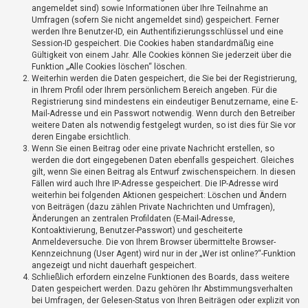
t
angemeldet sind) sowie Informationen über Ihre Teilnahme an
Umfragen (sofern Sie nicht angemeldet sind) gespeichert. Ferner
r
werden Ihre Benutzer-ID, ein Authentifizierungsschlüssel und eine
i
Session-ID gespeichert. Die Cookies haben standardmäßig eine
e
Gültigkeit von einem Jahr. Alle Cookies können Sie jederzeit über die
Funktion „Alle Cookies löschen“ löschen.
r
Weiterhin werden die Daten gespeichert, die Sie bei der Registrierung,
e
in Ihrem Profil oder Ihrem persönlichem Bereich angeben. Für die
Registrierung sind mindestens ein eindeutiger Benutzername, eine E-
n
Mail-Adresse und ein Passwort notwendig. Wenn durch den Betreiber
weitere Daten als notwendig festgelegt wurden, so ist dies für Sie vor
deren Eingabe ersichtlich.
Wenn Sie einen Beitrag oder eine private Nachricht erstellen, so
U
werden die dort eingegebenen Daten ebenfalls gespeichert. Gleiches
n
gilt, wenn Sie einen Beitrag als Entwurf zwischenspeichern. In diesen
b
Fällen wird auch Ihre IP-Adresse gespeichert. Die IP-Adresse wird
weiterhin bei folgenden Aktionen gespeichert: Löschen und Ändern
e
von Beiträgen (dazu zählen Private Nachrichten und Umfragen),
a
Änderungen an zentralen Profildaten (E-Mail-Adresse,
Kontoaktivierung, Benutzer-Passwort) und gescheiterte
n
Anmeldeversuche. Die von Ihrem Browser übermittelte Browser-
t
Kennzeichnung (User Agent) wird nur in der „Wer ist online?“-Funktion
w
angezeigt und nicht dauerhaft gespeichert.
Schließlich erfordern einzelne Funktionen des Boards, dass weitere
o
Daten gespeichert werden. Dazu gehören Ihr Abstimmungsverhalten
r
bei Umfragen, der Gelesen-Status von Ihren Beiträgen oder explizit von