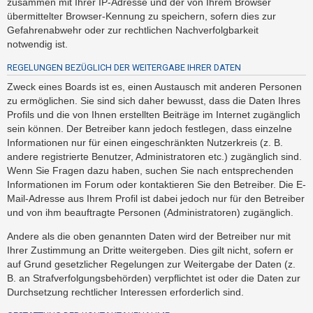
zusammen mit Ihrer IP-Adresse und der von Ihrem Browser
h
übermittelter Browser-Kennung zu speichern, sofern dies zur
e
Gefahrenabwehr oder zur rechtlichen Nachverfolgbarkeit
m
notwendig ist.
e
REGELUNGEN BEZÜGLICH DER WEITERGABE IHRER DATEN
n
Zweck eines Boards ist es, einen Austausch mit anderen Personen
zu ermöglichen. Sie sind sich daher bewusst, dass die Daten Ihres
Profils und die von Ihnen erstellten Beiträge im Internet zugänglich
S
sein können. Der Betreiber kann jedoch festlegen, dass einzelne
u
Informationen nur für einen eingeschränkten Nutzerkreis (z. B.
c
andere registrierte Benutzer, Administratoren etc.) zugänglich sind.
Wenn Sie Fragen dazu haben, suchen Sie nach entsprechenden
h
Informationen im Forum oder kontaktieren Sie den Betreiber. Die E-
e
Mail-Adresse aus Ihrem Profil ist dabei jedoch nur für den Betreiber
und von ihm beauftragte Personen (Administratoren) zugänglich.
F
Andere als die oben genannten Daten wird der Betreiber nur mit
Ihrer Zustimmung an Dritte weitergeben. Dies gilt nicht, sofern er
A
auf Grund gesetzlicher Regelungen zur Weitergabe der Daten (z.
Q
B. an Strafverfolgungsbehörden) verpflichtet ist oder die Daten zur
Durchsetzung rechtlicher Interessen erforderlich sind.