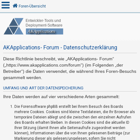
Foren-Übersicht
A
n
AKApplications- Forum - Datenschutzerklärung
m
e
Diese Richtlinie beschreibt, wie „AKApplications- Forum“
l
(„https://www.akapplications.com/forum“) (im Folgenden „der
d
Betreiber“) die Daten verwendet, die während Ihres Foren-Besuchs
e
gesammelt werden.
n
UMFANG UND ART DER DATENSPEICHERUNG
Ihre Daten werden auf vier verschiedene Arten gesammelt:
R
Die Forensoftware phpBB erstellt bei Ihrem Besuch des Boards
mehrere Cookies. Cookies sind kleine Textdateien, die Ihr Browser als
e
temporäre Dateien ablegt und die zwischen den einzelnen Aufrufen
g
des Boards erhalten bleiben. In diesen Cookies sind die aktuelle ID
i
Ihrer Sitzung (damit Ihnen alle Seitenaufrufe zugeordnet werden
können), Informationen über die von Ihnen gelesenen Beiträge (zur
s
Markierung dieser als gelesen/ungelesen; sofern Sie nicht