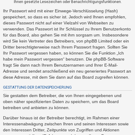
Ihnen gesetzte Lesezeichen oder Benachrichtigungsfunktionen.
t
e
Ihr Passwort wird mit einer Einwege-Verschlüsselung (Hash)
gespeichert, so dass es sicher ist. Jedoch wird Ihnen empfohlen,
t
dieses Passwort nicht auf einer Vielzahl von Webseiten zu
e
verwenden. Das Passwort ist Ihr Schlüssel zu Ihrem Benutzerkonto
T
für das Board, also gehen Sie mit ihm sorgsam um. Insbesondere
h
wird Sie kein Vertreter des Betreibers, von phpBB Limited oder ein
e
Dritter berechtigterweise nach Ihrem Passwort fragen. Sollten Sie
Ihr Passwort vergessen haben, so können Sie die Funktion „Ich
m
habe mein Passwort vergessen“ benutzen. Die phpBB-Software
e
fragt Sie dann nach Ihrem Benutzernamen und Ihrer E-Mail-
n
Adresse und sendet anschließend ein neu generiertes Passwort an
diese Adresse, mit dem Sie dann auf das Board zugreifen können.
GESTATTUNG DER DATENSPEICHERUNG
A
k
Sie gestatten dem Betreiber, die von Ihnen eingegebenen und
oben näher spezifizierten Daten zu speichern, um das Board
t
betreiben und anbieten zu können.
i
v
Darüber hinaus ist der Betreiber berechtigt, im Rahmen einer
Interessenabwägung zwischen Ihren und seinen Interessen sowie
e
den Interessen Dritter, Zeitpunkte von Zugriffen und Aktionen
T