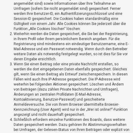
t
angemeldet sind) sowie Informationen über Ihre Teilnahme an
Umfragen (sofern Sie nicht angemeldet sind) gespeichert. Ferner
r
werden Ihre Benutzer-ID, ein Authentifizierungsschlüssel und eine
i
Session-ID gespeichert. Die Cookies haben standardmäßig eine
e
Gültigkeit von einem Jahr. Alle Cookies können Sie jederzeit über die
Funktion „Alle Cookies löschen“ löschen.
r
Weiterhin werden die Daten gespeichert, die Sie bei der Registrierung,
e
in Ihrem Profil oder Ihrem persönlichem Bereich angeben. Für die
Registrierung sind mindestens ein eindeutiger Benutzername, eine E-
n
Mail-Adresse und ein Passwort notwendig. Wenn durch den Betreiber
weitere Daten als notwendig festgelegt wurden, so ist dies für Sie vor
deren Eingabe ersichtlich.
Wenn Sie einen Beitrag oder eine private Nachricht erstellen, so
U
werden die dort eingegebenen Daten ebenfalls gespeichert. Gleiches
n
gilt, wenn Sie einen Beitrag als Entwurf zwischenspeichern. In diesen
b
Fällen wird auch Ihre IP-Adresse gespeichert. Die IP-Adresse wird
weiterhin bei folgenden Aktionen gespeichert: Löschen und Ändern
e
von Beiträgen (dazu zählen Private Nachrichten und Umfragen),
a
Änderungen an zentralen Profildaten (E-Mail-Adresse,
Kontoaktivierung, Benutzer-Passwort) und gescheiterte
n
Anmeldeversuche. Die von Ihrem Browser übermittelte Browser-
t
Kennzeichnung (User Agent) wird nur in der „Wer ist online?“-Funktion
w
angezeigt und nicht dauerhaft gespeichert.
Schließlich erfordern einzelne Funktionen des Boards, dass weitere
o
Daten gespeichert werden. Dazu gehören Ihr Abstimmungsverhalten
r
bei Umfragen, der Gelesen-Status von Ihren Beiträgen oder explizit von