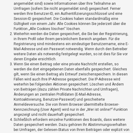
t
angemeldet sind) sowie Informationen über Ihre Teilnahme an
Umfragen (sofern Sie nicht angemeldet sind) gespeichert. Ferner
r
werden Ihre Benutzer-ID, ein Authentifizierungsschlüssel und eine
i
Session-ID gespeichert. Die Cookies haben standardmäßig eine
e
Gültigkeit von einem Jahr. Alle Cookies können Sie jederzeit über die
Funktion „Alle Cookies löschen“ löschen.
r
Weiterhin werden die Daten gespeichert, die Sie bei der Registrierung,
e
in Ihrem Profil oder Ihrem persönlichem Bereich angeben. Für die
Registrierung sind mindestens ein eindeutiger Benutzername, eine E-
n
Mail-Adresse und ein Passwort notwendig. Wenn durch den Betreiber
weitere Daten als notwendig festgelegt wurden, so ist dies für Sie vor
deren Eingabe ersichtlich.
Wenn Sie einen Beitrag oder eine private Nachricht erstellen, so
U
werden die dort eingegebenen Daten ebenfalls gespeichert. Gleiches
n
gilt, wenn Sie einen Beitrag als Entwurf zwischenspeichern. In diesen
b
Fällen wird auch Ihre IP-Adresse gespeichert. Die IP-Adresse wird
weiterhin bei folgenden Aktionen gespeichert: Löschen und Ändern
e
von Beiträgen (dazu zählen Private Nachrichten und Umfragen),
a
Änderungen an zentralen Profildaten (E-Mail-Adresse,
Kontoaktivierung, Benutzer-Passwort) und gescheiterte
n
Anmeldeversuche. Die von Ihrem Browser übermittelte Browser-
t
Kennzeichnung (User Agent) wird nur in der „Wer ist online?“-Funktion
w
angezeigt und nicht dauerhaft gespeichert.
Schließlich erfordern einzelne Funktionen des Boards, dass weitere
o
Daten gespeichert werden. Dazu gehören Ihr Abstimmungsverhalten
r
bei Umfragen, der Gelesen-Status von Ihren Beiträgen oder explizit von