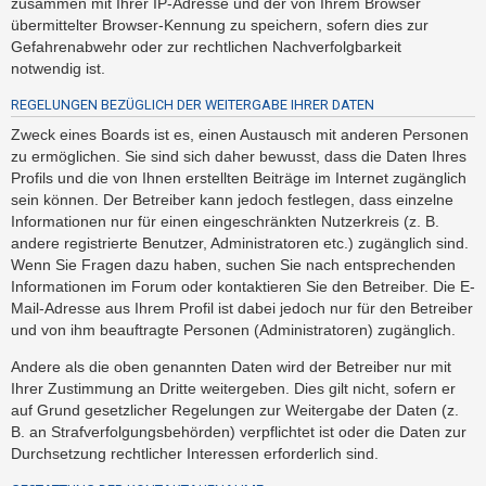
zusammen mit Ihrer IP-Adresse und der von Ihrem Browser
h
übermittelter Browser-Kennung zu speichern, sofern dies zur
e
Gefahrenabwehr oder zur rechtlichen Nachverfolgbarkeit
m
notwendig ist.
e
REGELUNGEN BEZÜGLICH DER WEITERGABE IHRER DATEN
n
Zweck eines Boards ist es, einen Austausch mit anderen Personen
zu ermöglichen. Sie sind sich daher bewusst, dass die Daten Ihres
Profils und die von Ihnen erstellten Beiträge im Internet zugänglich
S
sein können. Der Betreiber kann jedoch festlegen, dass einzelne
u
Informationen nur für einen eingeschränkten Nutzerkreis (z. B.
c
andere registrierte Benutzer, Administratoren etc.) zugänglich sind.
Wenn Sie Fragen dazu haben, suchen Sie nach entsprechenden
h
Informationen im Forum oder kontaktieren Sie den Betreiber. Die E-
e
Mail-Adresse aus Ihrem Profil ist dabei jedoch nur für den Betreiber
und von ihm beauftragte Personen (Administratoren) zugänglich.
F
Andere als die oben genannten Daten wird der Betreiber nur mit
Ihrer Zustimmung an Dritte weitergeben. Dies gilt nicht, sofern er
A
auf Grund gesetzlicher Regelungen zur Weitergabe der Daten (z.
Q
B. an Strafverfolgungsbehörden) verpflichtet ist oder die Daten zur
Durchsetzung rechtlicher Interessen erforderlich sind.