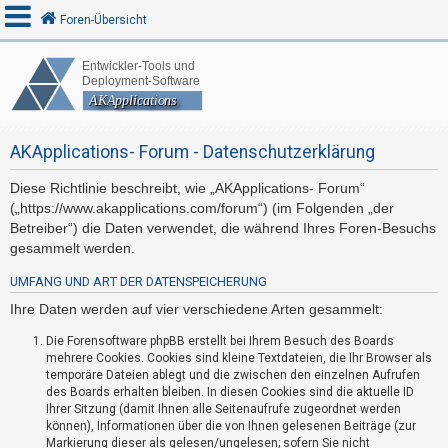
Foren-Übersicht
A
n
AKApplications- Forum - Datenschutzerklärung
m
e
Diese Richtlinie beschreibt, wie „AKApplications- Forum“
l
(„https://www.akapplications.com/forum“) (im Folgenden „der
d
Betreiber“) die Daten verwendet, die während Ihres Foren-Besuchs
e
gesammelt werden.
n
UMFANG UND ART DER DATENSPEICHERUNG
Ihre Daten werden auf vier verschiedene Arten gesammelt:
R
Die Forensoftware phpBB erstellt bei Ihrem Besuch des Boards
mehrere Cookies. Cookies sind kleine Textdateien, die Ihr Browser als
e
temporäre Dateien ablegt und die zwischen den einzelnen Aufrufen
g
des Boards erhalten bleiben. In diesen Cookies sind die aktuelle ID
i
Ihrer Sitzung (damit Ihnen alle Seitenaufrufe zugeordnet werden
können), Informationen über die von Ihnen gelesenen Beiträge (zur
s
Markierung dieser als gelesen/ungelesen; sofern Sie nicht