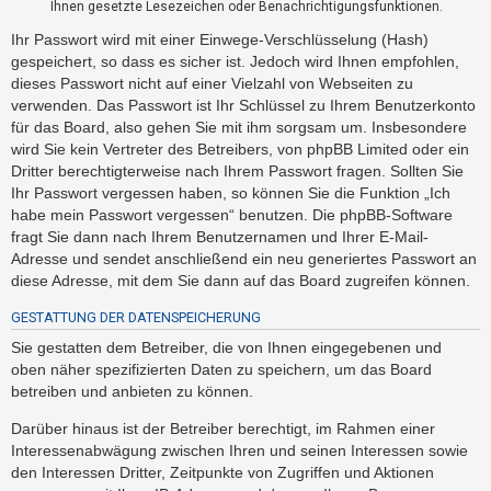
Ihnen gesetzte Lesezeichen oder Benachrichtigungsfunktionen.
t
e
Ihr Passwort wird mit einer Einwege-Verschlüsselung (Hash)
gespeichert, so dass es sicher ist. Jedoch wird Ihnen empfohlen,
t
dieses Passwort nicht auf einer Vielzahl von Webseiten zu
e
verwenden. Das Passwort ist Ihr Schlüssel zu Ihrem Benutzerkonto
T
für das Board, also gehen Sie mit ihm sorgsam um. Insbesondere
h
wird Sie kein Vertreter des Betreibers, von phpBB Limited oder ein
e
Dritter berechtigterweise nach Ihrem Passwort fragen. Sollten Sie
Ihr Passwort vergessen haben, so können Sie die Funktion „Ich
m
habe mein Passwort vergessen“ benutzen. Die phpBB-Software
e
fragt Sie dann nach Ihrem Benutzernamen und Ihrer E-Mail-
n
Adresse und sendet anschließend ein neu generiertes Passwort an
diese Adresse, mit dem Sie dann auf das Board zugreifen können.
GESTATTUNG DER DATENSPEICHERUNG
A
k
Sie gestatten dem Betreiber, die von Ihnen eingegebenen und
oben näher spezifizierten Daten zu speichern, um das Board
t
betreiben und anbieten zu können.
i
v
Darüber hinaus ist der Betreiber berechtigt, im Rahmen einer
Interessenabwägung zwischen Ihren und seinen Interessen sowie
e
den Interessen Dritter, Zeitpunkte von Zugriffen und Aktionen
T