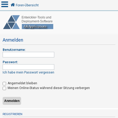
Foren-Übersicht
A
n
Anmelden
m
e
Benutzername:
l
d
Passwort:
e
n
Ich habe mein Passwort vergessen
Angemeldet bleiben
Meinen Online-Status während dieser Sitzung verbergen
R
e
g
i
s
REGISTRIEREN