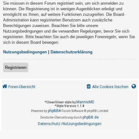
t
Sie müssen in diesem Forum registriert sein, um sich anmelden zu
können. Die Registrierung ist in wenigen Augenblicken erledigt und
r
ermöglicht es Ihnen, auf weitere Funktionen zuzugreifen. Die Board-
i
Administration kann registrierten Benutzern auch zusätzliche
e
Berechtigungen zuweisen. Beachten Sie bitte unsere
Nutzungsbedingungen und die verwandten Regelungen, bevor Sie sich
r
registrieren. Bitte beachten Sie auch die jeweiligen Forenregeln, wenn Sie
e
sich in diesem Board bewegen.
n
Nutzungsbedingungen
|
Datenschutzerklärung
U
Registrieren
n
b
Foren-Übersicht
Alle Cookies löschen
e
a
MannixMD
*
CleanSilver style by
n
*
Style Version 1.1.8
phpBB
Powered by
® Forum Software © phpBB Limited
t
phpBB.de
Deutsche Übersetzung durch
w
Datenschutz
Nutzungsbedingungen
|
o
r