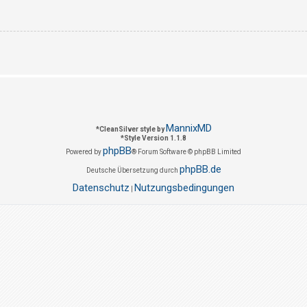
MannixMD
*
CleanSilver style by
*
Style Version 1.1.8
phpBB
Powered by
® Forum Software © phpBB Limited
phpBB.de
Deutsche Übersetzung durch
Datenschutz
Nutzungsbedingungen
|