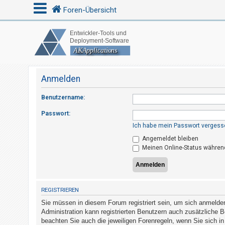
Foren-Übersicht
A
n
m
Anmelden
e
Benutzername:
l
d
Passwort:
e
Ich habe mein Passwort vergess
n
Angemeldet bleiben
Meinen Online-Status während
R
e
REGISTRIEREN
g
Sie müssen in diesem Forum registriert sein, um sich anmelden 
i
Administration kann registrierten Benutzern auch zusätzliche 
s
beachten Sie auch die jeweiligen Forenregeln, wenn Sie sich 