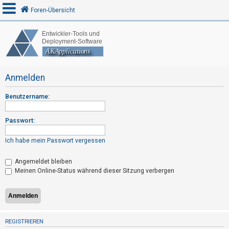
Foren-Übersicht
A
n
Anmelden
m
e
Benutzername:
l
d
Passwort:
e
n
Ich habe mein Passwort vergessen
Angemeldet bleiben
Meinen Online-Status während dieser Sitzung verbergen
R
e
g
i
s
REGISTRIEREN