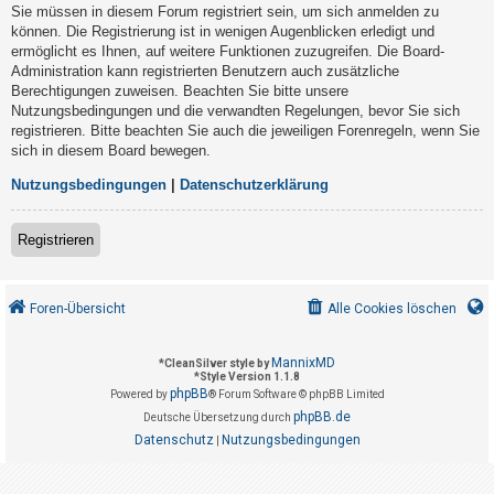
t
Sie müssen in diesem Forum registriert sein, um sich anmelden zu
können. Die Registrierung ist in wenigen Augenblicken erledigt und
r
ermöglicht es Ihnen, auf weitere Funktionen zuzugreifen. Die Board-
i
Administration kann registrierten Benutzern auch zusätzliche
e
Berechtigungen zuweisen. Beachten Sie bitte unsere
Nutzungsbedingungen und die verwandten Regelungen, bevor Sie sich
r
registrieren. Bitte beachten Sie auch die jeweiligen Forenregeln, wenn Sie
e
sich in diesem Board bewegen.
n
Nutzungsbedingungen
|
Datenschutzerklärung
U
Registrieren
n
b
Foren-Übersicht
Alle Cookies löschen
e
a
MannixMD
*
CleanSilver style by
n
*
Style Version 1.1.8
phpBB
Powered by
® Forum Software © phpBB Limited
t
phpBB.de
Deutsche Übersetzung durch
w
Datenschutz
Nutzungsbedingungen
|
o
r