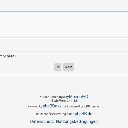
n möchten?
MannixMD
*
CleanSilver style by
*
Style Version 1.1.8
phpBB
Powered by
® Forum Software © phpBB Limited
phpBB.de
Deutsche Übersetzung durch
Datenschutz
Nutzungsbedingungen
|