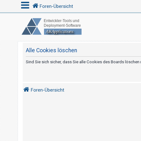
Foren-Übersicht
A
n
m
Alle Cookies löschen
e
Sind Sie sich sicher, dass Sie alle Cookies des Boards lösche
l
d
e
n
Foren-Übersicht
R
e
g
i
s