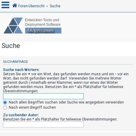
Foren-Übersicht
Suche
A
n
Suche
m
e
l
SUCHANFRAGE
d
Suche nach Wörtern:
Setzen Sie ein
+
vor ein Wort, das gefunden werden muss und ein
-
vor ein
e
Wort, das nicht gefunden werden darf. Verwenden Sie mehrere Wörter
n
getrennt durch
|
innerhalb einer Klammer, wenn nur eines der Wörter
gefunden werden muss. Benutzen Sie ein * als Platzhalter für teilweise
Übereinstimmungen.
R
Nach allen Begriffen suchen oder Suche wie angegeben verwenden
Nach einem Begriff suchen
e
Zu suchender Autor:
g
Benutzen Sie ein * als Platzhalter für teilweise Übereinstimmungen.
i
s