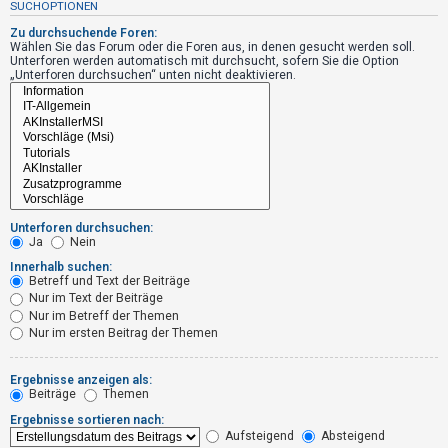
SUCHOPTIONEN
t
r
Zu durchsuchende Foren:
Wählen Sie das Forum oder die Foren aus, in denen gesucht werden soll.
i
Unterforen werden automatisch mit durchsucht, sofern Sie die Option
„Unterforen durchsuchen“ unten nicht deaktivieren.
e
r
e
n
U
Unterforen durchsuchen:
n
Ja
Nein
b
Innerhalb suchen:
Betreff und Text der Beiträge
e
Nur im Text der Beiträge
a
Nur im Betreff der Themen
Nur im ersten Beitrag der Themen
n
t
Ergebnisse anzeigen als:
w
Beiträge
Themen
o
Ergebnisse sortieren nach:
r
Aufsteigend
Absteigend