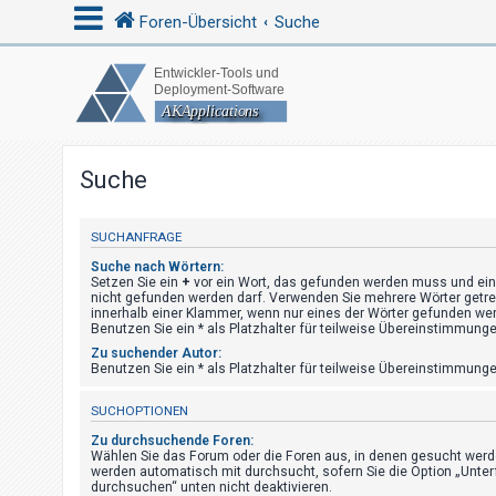
Foren-Übersicht
Suche
A
n
m
Suche
e
l
SUCHANFRAGE
d
Suche nach Wörtern:
e
Setzen Sie ein
+
vor ein Wort, das gefunden werden muss und ei
n
nicht gefunden werden darf. Verwenden Sie mehrere Wörter getr
innerhalb einer Klammer, wenn nur eines der Wörter gefunden w
Benutzen Sie ein * als Platzhalter für teilweise Übereinstimmunge
Zu suchender Autor:
Benutzen Sie ein * als Platzhalter für teilweise Übereinstimmunge
R
e
SUCHOPTIONEN
g
Zu durchsuchende Foren:
i
Wählen Sie das Forum oder die Foren aus, in denen gesucht werde
werden automatisch mit durchsucht, sofern Sie die Option „Unter
s
durchsuchen“ unten nicht deaktivieren.