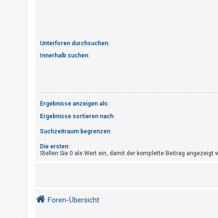
t
r
i
e
Unterforen durchsuchen:
r
Innerhalb suchen:
e
n
Ergebnisse anzeigen als:
U
Ergebnisse sortieren nach:
n
b
Suchzeitraum begrenzen:
e
Die ersten:
a
Stellen Sie 0 als Wert ein, damit der komplette Beitrag angezeigt w
n
t
w
Foren-Übersicht
o
r