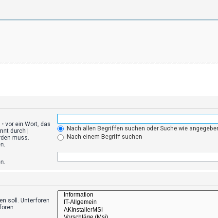
n
-
vor ein Wort, das
Nach allen Begriffen suchen oder Suche wie angegeb
ennt durch
|
Nach einem Begriff suchen
erden muss.
n.
n.
n soll. Unterforen
foren