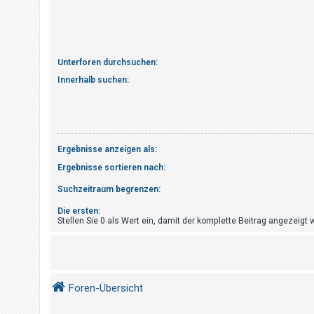
t
r
i
e
Unterforen durchsuchen:
r
Innerhalb suchen:
e
n
Ergebnisse anzeigen als:
U
Ergebnisse sortieren nach:
n
b
Suchzeitraum begrenzen:
e
Die ersten:
a
Stellen Sie 0 als Wert ein, damit der komplette Beitrag angezeigt w
n
t
w
Foren-Übersicht
o
r