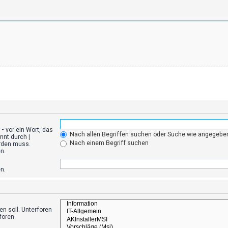
n
-
vor ein Wort, das
Nach allen Begriffen suchen oder Suche wie angegeb
ennt durch
|
Nach einem Begriff suchen
erden muss.
n.
n.
n soll. Unterforen
foren