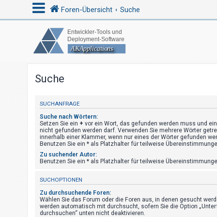
Foren-Übersicht
Suche
A
n
m
Suche
e
l
SUCHANFRAGE
d
Suche nach Wörtern:
e
Setzen Sie ein
+
vor ein Wort, das gefunden werden muss und ei
n
nicht gefunden werden darf. Verwenden Sie mehrere Wörter getr
innerhalb einer Klammer, wenn nur eines der Wörter gefunden w
Benutzen Sie ein * als Platzhalter für teilweise Übereinstimmunge
Zu suchender Autor:
Benutzen Sie ein * als Platzhalter für teilweise Übereinstimmunge
R
e
SUCHOPTIONEN
g
Zu durchsuchende Foren:
i
Wählen Sie das Forum oder die Foren aus, in denen gesucht werde
werden automatisch mit durchsucht, sofern Sie die Option „Unter
s
durchsuchen“ unten nicht deaktivieren.