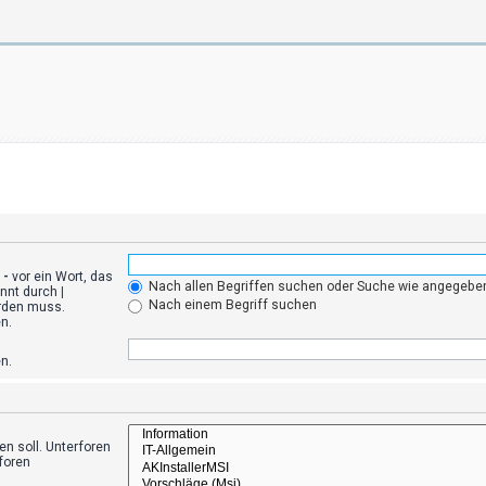
n
-
vor ein Wort, das
Nach allen Begriffen suchen oder Suche wie angegeb
ennt durch
|
Nach einem Begriff suchen
erden muss.
n.
n.
n soll. Unterforen
foren