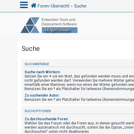
Foren-Übersicht
Suche
A
n
m
Suche
e
l
SUCHANFRAGE
d
Suche nach Wörtern:
e
Setzen Sie ein
+
vor ein Wort, das gefunden werden muss und ei
n
nicht gefunden werden darf. Verwenden Sie mehrere Wörter getr
innerhalb einer Klammer, wenn nur eines der Wörter gefunden w
Benutzen Sie ein * als Platzhalter für teilweise Übereinstimmunge
Zu suchender Autor:
Benutzen Sie ein * als Platzhalter für teilweise Übereinstimmunge
R
e
SUCHOPTIONEN
g
Zu durchsuchende Foren:
i
Wählen Sie das Forum oder die Foren aus, in denen gesucht werde
werden automatisch mit durchsucht, sofern Sie die Option „Unter
s
durchsuchen“ unten nicht deaktivieren.