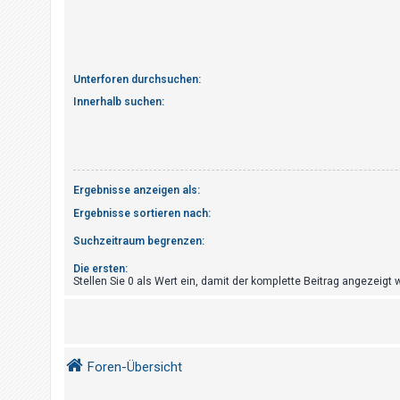
t
r
i
e
Unterforen durchsuchen:
r
Innerhalb suchen:
e
n
Ergebnisse anzeigen als:
U
Ergebnisse sortieren nach:
n
b
Suchzeitraum begrenzen:
e
Die ersten:
a
Stellen Sie 0 als Wert ein, damit der komplette Beitrag angezeigt w
n
t
w
Foren-Übersicht
o
r