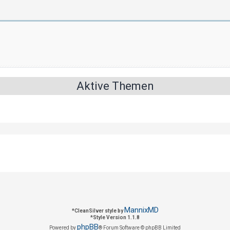
Aktive Themen
MannixMD
*
CleanSilver style by
*
Style Version 1.1.8
phpBB
Powered by
® Forum Software © phpBB Limited