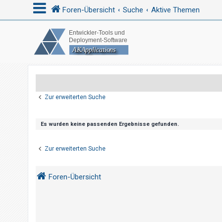
Foren-Übersicht
Suche
Aktive Themen
A
n
m
e
Zur erweiterten Suche
l
d
e
Es wurden keine passenden Ergebnisse gefunden.
n
Zur erweiterten Suche
R
Foren-Übersicht
e
g
i
s