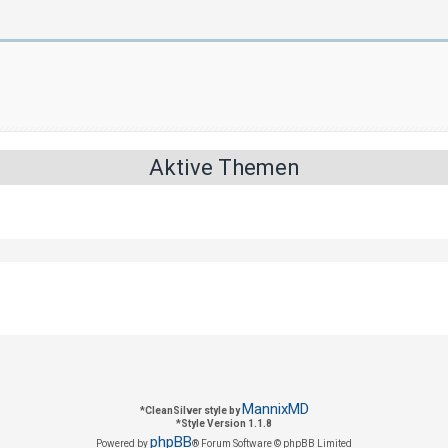
Aktive Themen
MannixMD
*
CleanSilver style by
*
Style Version 1.1.8
phpBB
Powered by
® Forum Software © phpBB Limited