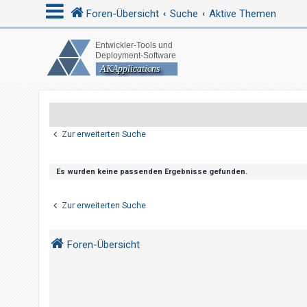
Foren-Übersicht
Suche
Aktive Themen
A
n
m
e
Zur erweiterten Suche
l
d
e
Es wurden keine passenden Ergebnisse gefunden.
n
Zur erweiterten Suche
R
Foren-Übersicht
e
g
i
s