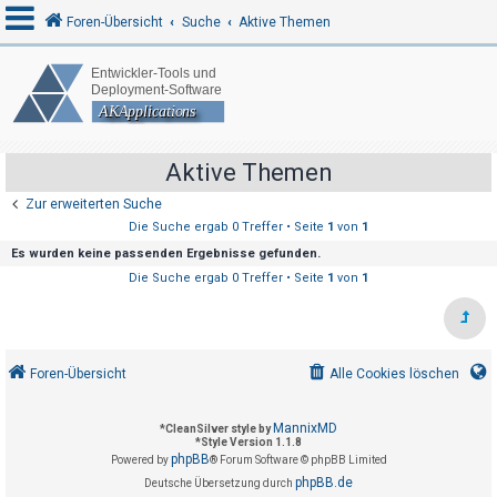
Foren-Übersicht
Suche
Aktive Themen
A
n
m
Aktive Themen
e
Zur erweiterten Suche
l
Die Suche ergab 0 Treffer • Seite
1
von
1
d
Es wurden keine passenden Ergebnisse gefunden.
e
Die Suche ergab 0 Treffer • Seite
1
von
1
n
R
Foren-Übersicht
Alle Cookies löschen
e
g
MannixMD
*
CleanSilver style by
*
Style Version 1.1.8
i
phpBB
Powered by
® Forum Software © phpBB Limited
s
phpBB.de
Deutsche Übersetzung durch