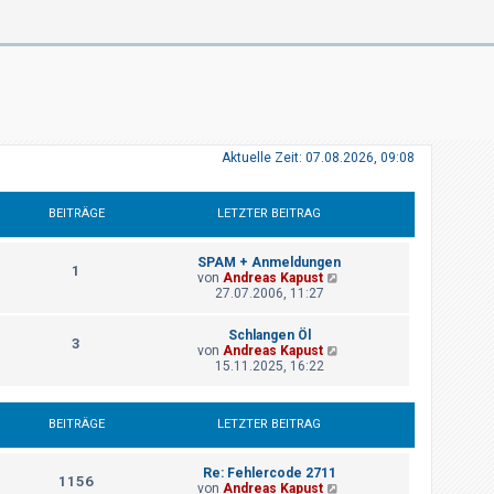
Aktuelle Zeit: 07.08.2026, 09:08
BEITRÄGE
LETZTER BEITRAG
SPAM + Anmeldungen
1
N
von
Andreas Kapust
e
27.07.2006, 11:27
u
e
Schlangen Öl
s
3
N
von
Andreas Kapust
t
e
15.11.2025, 16:22
e
u
r
e
B
s
e
BEITRÄGE
LETZTER BEITRAG
t
i
e
t
r
r
Re: Fehlercode 2711
B
a
1156
N
von
Andreas Kapust
e
g