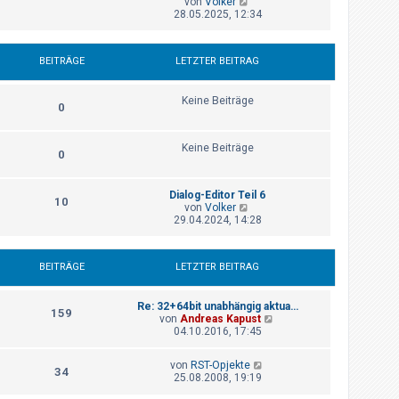
N
von
Volker
t
i
e
28.05.2025, 12:34
e
t
u
r
r
e
B
a
s
e
g
BEITRÄGE
LETZTER BEITRAG
t
i
e
t
r
r
Keine Beiträge
B
a
0
e
g
i
t
Keine Beiträge
r
0
a
g
Dialog-Editor Teil 6
10
N
von
Volker
e
29.04.2024, 14:28
u
e
s
BEITRÄGE
LETZTER BEITRAG
t
e
r
Re: 32+64bit unabhängig aktua…
B
159
N
von
Andreas Kapust
e
e
04.10.2016, 17:45
i
u
t
e
r
N
von
RST-Opjekte
s
a
34
e
25.08.2008, 19:19
t
g
u
e