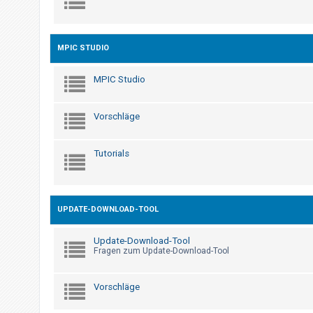
t
e
t
MPIC STUDIO
e
T
MPIC Studio
h
e
Vorschläge
m
e
Tutorials
n
A
UPDATE-DOWNLOAD-TOOL
k
t
Update-Download-Tool
Fragen zum Update-Download-Tool
i
v
Vorschläge
e
T