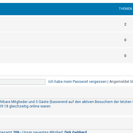
THEMEN
2
0
0
Ich habe mein Passwort vergessen
|
Angemeldet b
ichtbare Mitglieder und 3 Gäste (basierend auf den aktiven Besuchern der letzten
9:18 gleichzeitig online waren.
nsgesamt
206
• Unser neuestes Mitglied:
Dirk Gebhard