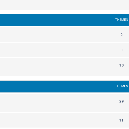
THEMEN
0
0
10
THEMEN
29
11