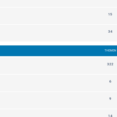
15
34
THEMEN
322
6
9
14