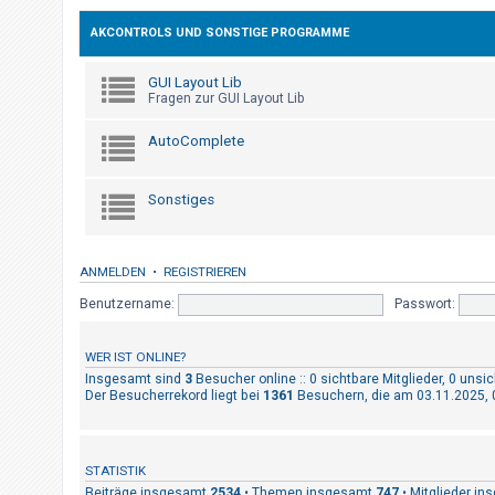
h
AKCONTROLS UND SONSTIGE PROGRAMME
e
m
GUI Layout Lib
e
Fragen zur GUI Layout Lib
n
AutoComplete
S
Sonstiges
u
c
h
ANMELDEN
•
REGISTRIEREN
e
Benutzername:
Passwort:
WER IST ONLINE?
F
Insgesamt sind
3
Besucher online :: 0 sichtbare Mitglieder, 0 uns
Der Besucherrekord liegt bei
1361
Besuchern, die am 03.11.2025, 0
A
Q
STATISTIK
Beiträge insgesamt
2534
• Themen insgesamt
747
• Mitglieder i