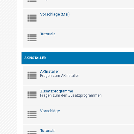
t
r
Vorschläge (Msi)
i
e
r
Tutorials
e
n
AKINSTALLER
U
AKInstaller
n
Fragen zum AKInstaller
b
e
Zusatzprogramme
a
Fragen zum den Zusatzprogrammen
n
t
Vorschläge
w
o
r
Tutorials