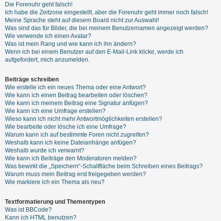
t
Die Forenuhr geht falsch!
Ich habe die Zeitzone eingestellt, aber die Forenuhr geht immer noch falsch!
r
Meine Sprache steht auf diesem Board nicht zur Auswahl!
i
Was sind das für Bilder, die bei meinem Benutzernamen angezeigt werden?
Wie verwende ich einen Avatar?
e
Was ist mein Rang und wie kann ich ihn ändern?
r
Wenn ich bei einem Benutzer auf den E-Mail-Link klicke, werde ich
aufgefordert, mich anzumelden.
e
n
Beiträge schreiben
Wie erstelle ich ein neues Thema oder eine Antwort?
Wie kann ich einen Beitrag bearbeiten oder löschen?
Wie kann ich meinem Beitrag eine Signatur anfügen?
U
Wie kann ich eine Umfrage erstellen?
Wieso kann ich nicht mehr Antwortmöglichkeiten erstellen?
n
Wie bearbeite oder lösche ich eine Umfrage?
b
Warum kann ich auf bestimmte Foren nicht zugreifen?
Weshalb kann ich keine Dateianhänge anfügen?
e
Weshalb wurde ich verwarnt?
a
Wie kann ich Beiträge den Moderatoren melden?
Was bewirkt die „Speichern“-Schaltfläche beim Schreiben eines Beitrags?
n
Warum muss mein Beitrag erst freigegeben werden?
t
Wie markiere ich ein Thema als neu?
w
o
Textformatierung und Thementypen
Was ist BBCode?
r
Kann ich HTML benutzen?