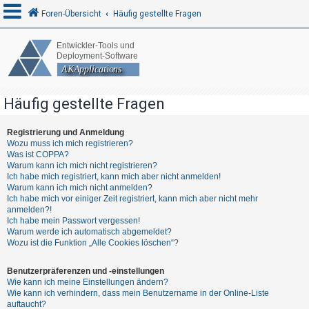
Foren-Übersicht
Häufig gestellte Fragen
A
n
Häufig gestellte Fragen
m
e
Registrierung und Anmeldung
l
Wozu muss ich mich registrieren?
d
Was ist COPPA?
Warum kann ich mich nicht registrieren?
e
Ich habe mich registriert, kann mich aber nicht anmelden!
n
Warum kann ich mich nicht anmelden?
Ich habe mich vor einiger Zeit registriert, kann mich aber nicht mehr
anmelden?!
Ich habe mein Passwort vergessen!
R
Warum werde ich automatisch abgemeldet?
Wozu ist die Funktion „Alle Cookies löschen“?
e
g
Benutzerpräferenzen und -einstellungen
i
Wie kann ich meine Einstellungen ändern?
Wie kann ich verhindern, dass mein Benutzername in der Online-Liste
s
auftaucht?