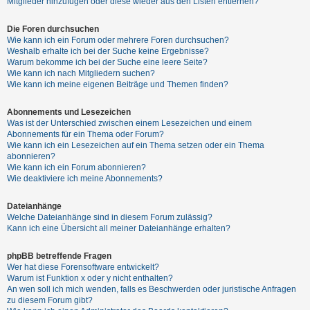
Mitglieder hinzufügen oder diese wieder aus den Listen entfernen?
h
e
Die Foren durchsuchen
Wie kann ich ein Forum oder mehrere Foren durchsuchen?
m
Weshalb erhalte ich bei der Suche keine Ergebnisse?
e
Warum bekomme ich bei der Suche eine leere Seite?
Wie kann ich nach Mitgliedern suchen?
n
Wie kann ich meine eigenen Beiträge und Themen finden?
Abonnements und Lesezeichen
S
Was ist der Unterschied zwischen einem Lesezeichen und einem
Abonnements für ein Thema oder Forum?
u
Wie kann ich ein Lesezeichen auf ein Thema setzen oder ein Thema
c
abonnieren?
Wie kann ich ein Forum abonnieren?
h
Wie deaktiviere ich meine Abonnements?
e
Dateianhänge
Welche Dateianhänge sind in diesem Forum zulässig?
Kann ich eine Übersicht all meiner Dateianhänge erhalten?
F
A
phpBB betreffende Fragen
Q
Wer hat diese Forensoftware entwickelt?
Warum ist Funktion x oder y nicht enthalten?
An wen soll ich mich wenden, falls es Beschwerden oder juristische Anfragen
zu diesem Forum gibt?