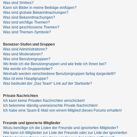
t
Was sind Smilies?
Kann ich Bilder in meine Beiträge einfügen?
e
Was sind globale Bekanntmachungen?
t
Was sind Bekanntmachungen?
Was sind wichtige Themen?
e
Was sind geschlossene Themen?
T
Was sind Themen-Symbole?
h
Benutzer-Stufen und Gruppen
e
Was sind Administratoren?
m
Was sind Moderatoren?
Was sind Benutzergruppen?
e
Wo finde ich die Benutzergruppen und wie trete ich ihnen bei?
n
Wie werde ich Gruppenleiter?
Weshalb werden verschiedene Benutzergruppen farbig dargestellt?
Was ist eine Hauptgruppe?
Was bedeutet der „Das Team“-Link auf der Startseite?
A
Private Nachrichten
k
Ich kann keine Privaten Nachrichten verschicken!
t
Ich bekomme ständig unerwünschte Private Nachrichten!
Ich habe eine Spam-E-Mail von einem Mitglied dieses Forums erhalten!
i
v
Freunde und ignorierte Mitglieder
e
Wozu benötige ich die Listen der Freunde und ignorierten Mitglieder?
Wie kann ich Mitglieder zur Liste der Freunde oder zur Liste der ignorierten
T